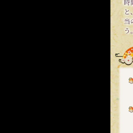
時
と
当
う