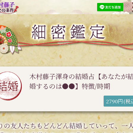
木村藤子渾身の結婚占【あなたが
婚するのは●●】特徴/時期
2790円(税
りの友人たちもどんどん結婚していって、一