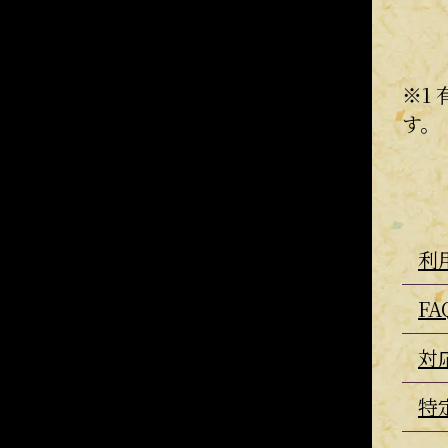
※1
す。
利
F
対
特