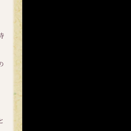
待
の
」
と