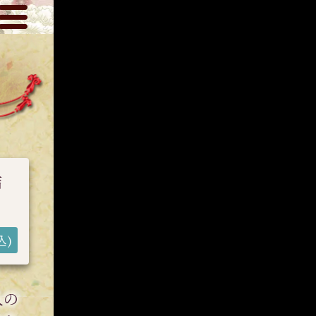
結
込)
人の