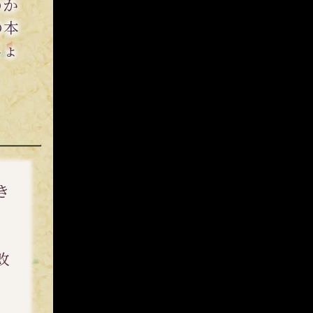
のか
の本
しょ
あの人の気持ち
閉じる
き
改