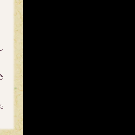
と
し
き
た