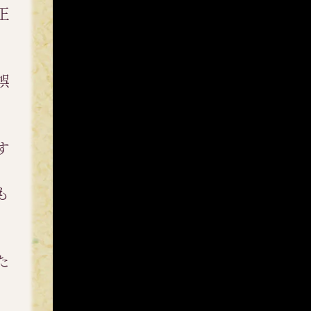
正
誤
す
も
た